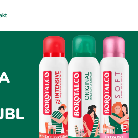
akt
A
JBL