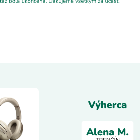
ťaž bola ukončená. Ďakujeme všetkým za účasť.
Výherca
Alena M.
TRENČÍN