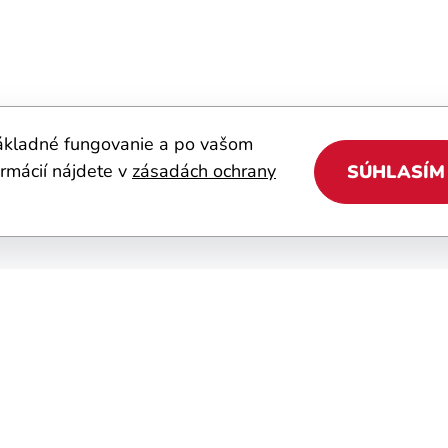
ákladné fungovanie a po vašom
ormácií nájdete v
zásadách ochrany
SÚHLASÍM