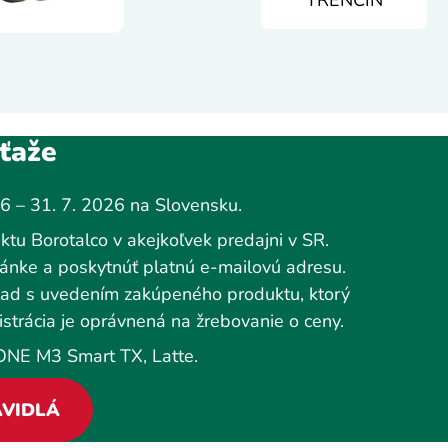
úťaže
26 – 31. 7. 2026 na Slovensku.
tu Borotalco v akejkoľvek predajni v SR.
ánke a poskytnúť platnú e-mailovú adresu.
klad s uvedením zakúpeného produktu, ktorý
strácia je oprávnená na žrebovanie o ceny.
ONE M3 Smart TX, Latte.
VIDLÁ