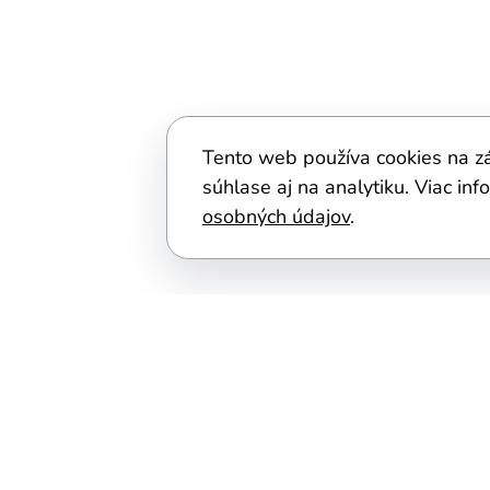
Tento web používa cookies na z
súhlase aj na analytiku. Viac inf
osobných údajov
.
Úvod
Ako hrať
Registrovať účtenku