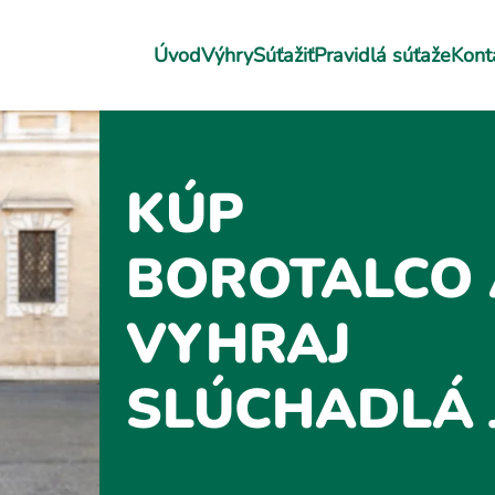
Úvod
Výhry
Súťažiť
Pravidlá súťaže
Kont
KÚP
BOROTALCO 
VYHRAJ
SLÚCHADLÁ 