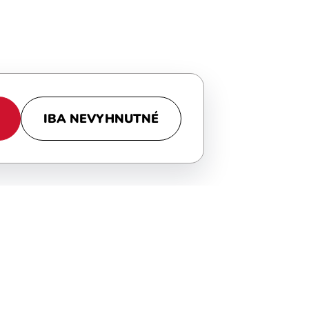
IBA NEVYHNUTNÉ
Radi poradíme a pomôžeme.
Stačí napísať alebo zavolať na:
borotalco@boltonczechia.cz